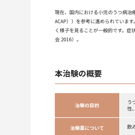
現在、国内における小児のうつ病治療
ACAP）〕を参考に進められていま
く様子を見ることが一般的です。症
会 2016）。
本治験の概要
う
治験の目的
性
飲
治験薬について