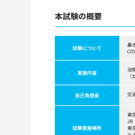
本試験の概要
鼻
試験について
C
治
実施内容
（
交
自己負担金
東
J
試験実施場所
東
※