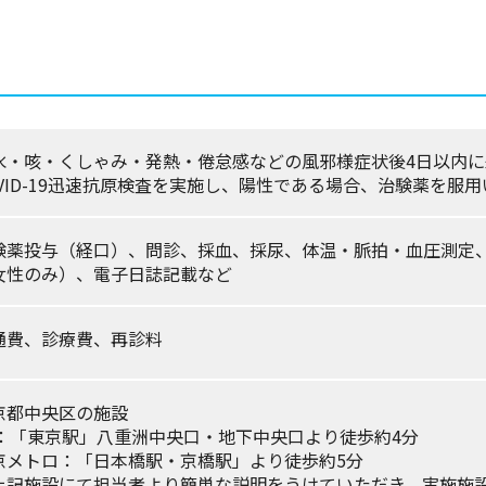
水・咳・くしゃみ・発熱・倦怠感などの風邪様症状後4日以内に
OVID-19迅速抗原検査を実施し、陽性である場合、治験薬を服
験薬投与（経口）、問診、採血、採尿、体温・脈拍・血圧測定
女性のみ）、電子日誌記載など
通費、診療費、再診料
京都中央区の施設
R：「東京駅」八重洲中央口・地下中央口より徒歩約4分
京メトロ：「日本橋駅・京橋駅」より徒歩約5分
上記施設にて担当者より簡単な説明をうけていただき、実施施